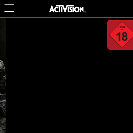
SKIP TO MAIN CONTENT
SPIELE
ÜBER
KARRIERE
KUNDENDIENST
ANMELDEN
JETZT REGISTRIEREN