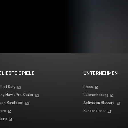
ELIEBTE SPIELE
UNTERNEHMEN
ll of Duty
Press
ny Hawk Pro Skater
Datenerhebung
ash Bandicoot
Activision Blizzard
yro
Kundendienst
kiro