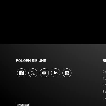
FOLGEN SIE UNS
B
Facebook
Twitter
YouTube
LinkedIn
Instagram
Ca
To
Cr
Sp
Se