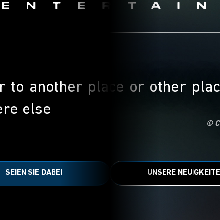
 or to another place or other pl
re else
© C
SEIEN SIE DABEI
UNSERE NEUIGKEIT