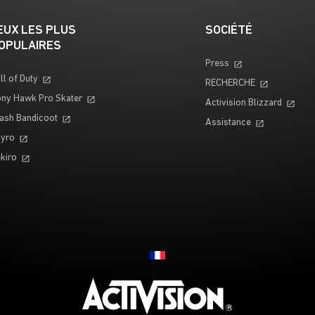
EUX LES PLUS
SOCIÉTÉ
OPULAIRES
Press
ll of Duty
RECHERCHE
ny Hawk Pro Skater
Activision Blizzard
ash Bandicoot
Assistance
yro
kiro
Choose your region