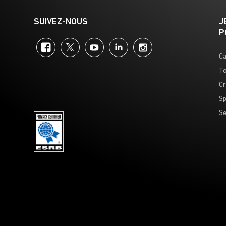
SUIVEZ-NOUS
J
P
Facebook
Twitter
YouTube
LinkedIn
Instagram
Ca
To
Cr
Sp
Se