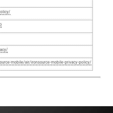
olicy/
p
vacy/
source-mobile/air/ironsource-mobile-privacy-policy/