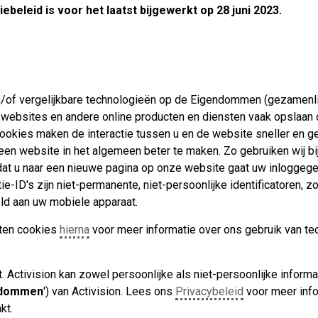
ebeleid is voor het laatst bijgewerkt op 28 juni 2023.
 en/of vergelijkbare technologieën op de Eigendommen (gezamenl
ebsites en andere online producten en diensten vaak opslaan 
 Cookies maken de interactie tussen u en de website sneller en ge
 een website in het algemeen beter te maken. Zo gebruiken wij b
 dat u naar een nieuwe pagina op onze website gaat uw inloggeg
e-ID's zijn niet-permanente, niet-persoonlijke identificatoren, z
peld aan uw mobiele apparaat.
rten cookies
hierna
voor meer informatie over ons gebruik van tec
kt. Activision kan zowel persoonlijke als niet-persoonlijke info
ndommen
') van Activision. Lees ons
Privacybeleid
voor meer info
kt.