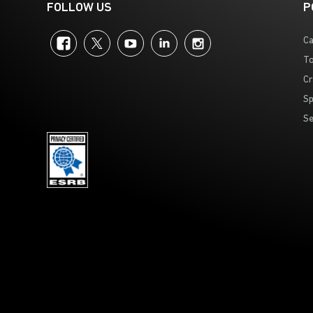
FOLLOW US
P
Facebook
Twitter
YouTube
LinkedIn
Instagram
Ca
To
Cr
Sp
Se