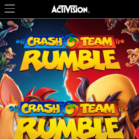
SKIP TO MAIN CONTENT
GIOCHI
INFORMAZIONI
LAVORA CON NOI
ASSISTENZA
ACCEDI
REGISTRATI