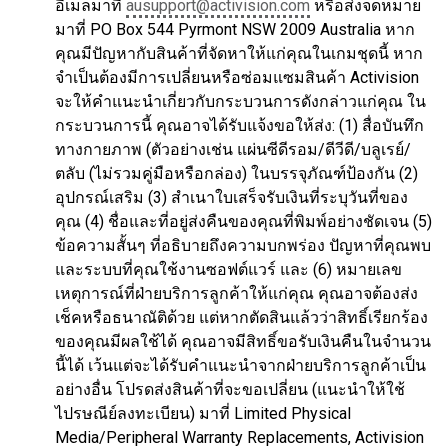
อีเมลมาที่
ausupport@activision.com
หรือส่งจดหมาย
มาที่ PO Box 544 Pyrmont NSW 2009 Australia หาก
คุณมีปัญหากับสินค้าที่จัดหาให้แก่คุณในเกมชุดนี้ หาก
จำเป็นต้องมีการเปลี่ยนหรือซ่อมแซมสินค้า Activision
จะให้คำแนะนำเกี่ยวกับกระบวนการดังกล่าวแก่คุณ ใน
กระบวนการนี้ คุณอาจได้รับแจ้งขอให้ส่ง: (1) สื่อบันทึก
ทางกายภาพ (ตัวอย่างเช่น แผ่นซีดีรอม/ดีวีดี/บลูเรย์/
ตลับ (ไม่รวมคู่มือหรือกล่อง) ในบรรจุภัณฑ์ป้องกัน (2)
อุปกรณ์เสริม (3) สำเนาใบเสร็จรับเงินที่ระบุวันที่ของ
คุณ (4) ชื่อและที่อยู่ส่งคืนของคุณที่พิมพ์อย่างชัดเจน (5)
ข้อความสั้นๆ ที่อธิบายถึงความบกพร่อง ปัญหาที่คุณพบ
และระบบที่คุณใช้งานซอฟต์แวร์ และ (6) หมายเลข
เหตุการณ์ที่ฝ่ายบริการลูกค้าให้แก่คุณ คุณอาจต้องส่ง
เช็คหรือธนาณัติด้วย แต่หากตัดสินแล้วว่าสิทธิ์เรียกร้อง
ของคุณมีผลใช้ได้ คุณอาจมีสิทธิ์ขอรับเงินคืนในจำนวน
นี้ได้ เว้นแต่จะได้รับคำแนะนำจากฝ่ายบริการลูกค้าเป็น
อย่างอื่น โปรดส่งสินค้าที่จะขอเปลี่ยน (แนะนำให้ใช้
ไปรษณีย์ลงทะเบียน) มาที่ Limited Physical
Media/Peripheral Warranty Replacements, Activision