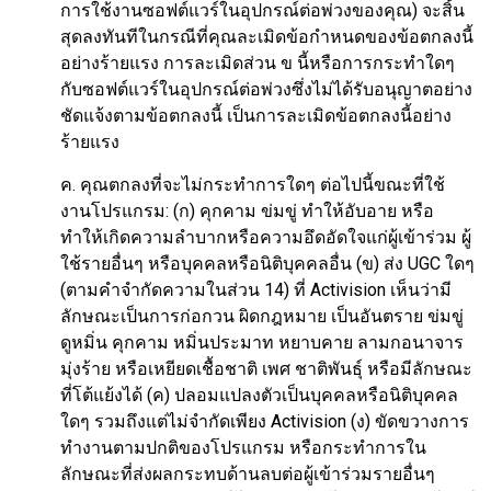
การใช้งานซอฟต์แวร์ในอุปกรณ์ต่อพ่วงของคุณ) จะสิ้น
สุดลงทันทีในกรณีที่คุณละเมิดข้อกำหนดของข้อตกลงนี้
อย่างร้ายแรง การละเมิดส่วน ข นี้หรือการกระทำใดๆ
กับซอฟต์แวร์ในอุปกรณ์ต่อพ่วงซึ่งไม่ได้รับอนุญาตอย่าง
ชัดแจ้งตามข้อตกลงนี้ เป็นการละเมิดข้อตกลงนี้อย่าง
ร้ายแรง
ค. คุณตกลงที่จะไม่กระทำการใดๆ ต่อไปนี้ขณะที่ใช้
งานโปรแกรม: (ก) คุกคาม ข่มขู่ ทำให้อับอาย หรือ
ทำให้เกิดความลำบากหรือความอึดอัดใจแก่ผู้เข้าร่วม ผู้
ใช้รายอื่นๆ หรือบุคคลหรือนิติบุคคลอื่น (ข) ส่ง UGC ใดๆ
(ตามคำจำกัดความในส่วน 14) ที่ Activision เห็นว่ามี
ลักษณะเป็นการก่อกวน ผิดกฎหมาย เป็นอันตราย ข่มขู่
ดูหมิ่น คุกคาม หมิ่นประมาท หยาบคาย ลามกอนาจาร
มุ่งร้าย หรือเหยียดเชื้อชาติ เพศ ชาติพันธุ์ หรือมีลักษณะ
ที่โต้แย้งได้ (ค) ปลอมแปลงตัวเป็นบุคคลหรือนิติบุคคล
ใดๆ รวมถึงแต่ไม่จำกัดเพียง Activision (ง) ขัดขวางการ
ทำงานตามปกติของโปรแกรม หรือกระทำการใน
ลักษณะที่ส่งผลกระทบด้านลบต่อผู้เข้าร่วมรายอื่นๆ