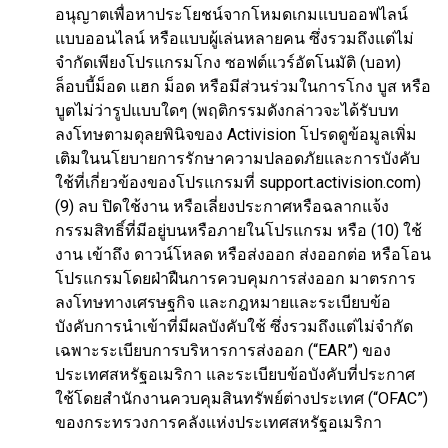
อนุญาตเพื่อหาประโยชน์จากโหมดเกมแบบออฟไลน์
แบบออนไลน์ หรือแบบผู้เล่นหลายคน ซึ่งรวมถึงแต่ไม่
จำกัดเพียงโปรแกรมโกง ซอฟต์แวร์อัตโนมัติ (บอท)
ล็อบบี้ม็อด แฮก ม็อด หรือมีส่วนร่วมในการโกง บูส หรือ
บูตไม่ว่ารูปแบบใดๆ (พฤติกรรมดังกล่าวจะได้รับบท
ลงโทษตามดุลยพินิจของ Activision โปรดดูข้อมูลเพิ่ม
เติมในนโยบายการรักษาความปลอดภัยและการบังคับ
ใช้ที่เกี่ยวข้องของโปรแกรมที่ support.activision.com)
(9) ลบ ปิดใช้งาน หรือเลี่ยงประกาศหรือฉลากแจ้ง
กรรมสิทธิ์ที่มีอยู่บนหรือภายในโปรแกรม หรือ (10) ใช้
งาน เข้าถึง ดาวน์โหลด หรือส่งออก ส่งออกต่อ หรือโอน
โปรแกรมโดยฝ่าฝืนการควบคุมการส่งออก มาตรการ
ลงโทษทางเศรษฐกิจ และกฎหมายและระเบียบข้อ
บังคับการนำเข้าที่มีผลบังคับใช้ ซึ่งรวมถึงแต่ไม่จำกัด
เฉพาะระเบียบการบริหารการส่งออก (“EAR”) ของ
ประเทศสหรัฐอเมริกา และระเบียบข้อบังคับที่ประกาศ
ใช้โดยสำนักงานควบคุมสินทรัพย์ต่างประเทศ (“OFAC”)
ของกระทรวงการคลังแห่งประเทศสหรัฐอเมริกา