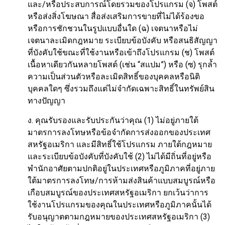
และ/หรือประสบการณ์โดยรวมของโปรแกรม (จ) โพสต์
หรือส่งสิ่งโฆษณา สื่อส่งเสริมการขายที่ไม่ได้ร้องขอ
หรือการชักชวนในรูปแบบอื่นใด (ฉ) เจตนาหรือไม่
เจตนาละเมิดกฎหมาย ระเบียบข้อบังคับ หรือสนธิสัญญา
ที่บังคับใช้ขณะที่ใช้งานหรือเข้าถึงโปรแกรม (ช) โพสต์
เนื้อหาเดียวกันหลายโพสต์ (เช่น “สแปม”) หรือ (ซ) รุกล้ำ
ความเป็นส่วนตัวหรือละเมิดสิทธิ์ของบุคคลหรือนิติ
บุคคลใดๆ ซึ่งรวมถึงแต่ไม่จำกัดเฉพาะสิทธิ์ในทรัพย์สิน
ทางปัญญา
ง. คุณรับรองและรับประกันว่าคุณ (1) ไม่อยู่ภายใต้
มาตรการลงโทษหรือข้อจำกัดการส่งออกของประเทศ
สหรัฐอเมริกา และมีสิทธิ์ใช้โปรแกรม ภายใต้กฎหมาย
และระเบียบข้อบังคับที่บังคับใช้ (2) ไม่ได้มีถิ่นที่อยู่หรือ
พำนักอาศัยตามปกติอยู่ในประเทศหรือภูมิภาคที่อยู่ภาย
ใต้มาตรการลงโทษ/การห้ามส่งสินค้าแบบสมบูรณ์หรือ
เกือบสมบูรณ์ของประเทศสหรัฐอเมริกา ยกเว้นว่าการ
ใช้งานโปรแกรมของคุณในประเทศหรือภูมิภาคนั้นได้
รับอนุญาตตามกฎหมายของประเทศสหรัฐอเมริกา (3)