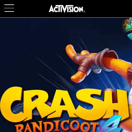
SKIP TO MAIN CONTENT
JUEGOS
ACERCA DE
TRABAJO
SOPORTE
INICIAR SESIÓN
REGISTRARSE