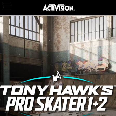
SKIP TO MAIN CONTENT
GIOCHI
INFORMAZIONI
LAVORA CON NOI
ASSISTENZA
ACCEDI
REGISTRATI