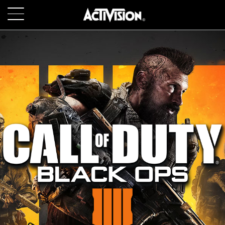
SKIP TO MAIN CONTENT
JUEGOS
ACERCA DE
TRABAJO
SOPORTE
INICIAR SESIÓN
REGISTRARSE